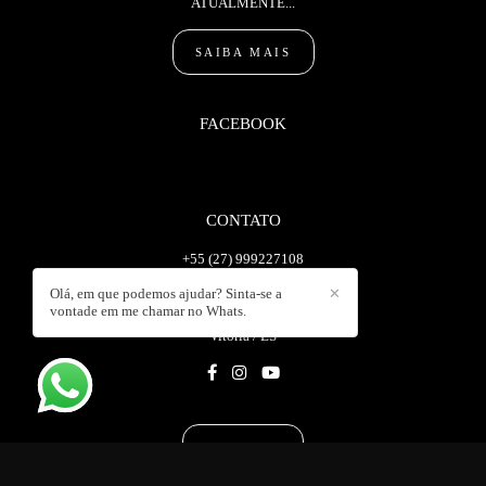
ATUALMENTE...
SAIBA MAIS
FACEBOOK
CONTATO
+55 (27) 999227108
Enviar mensagem
Olá, em que podemos ajudar? Sinta-se a
✕
wanlopesc@gmail.com
vontade em me chamar no Whats.
Vitória / ES
CONTATO