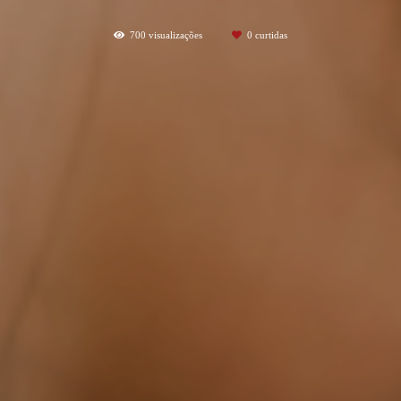
700
visualizações
0
curtidas