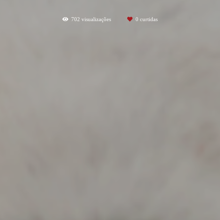
702
visualizações
0
curtidas