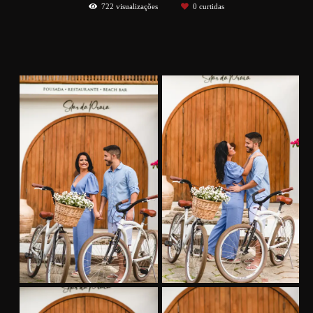
722
visualizações
0
curtidas