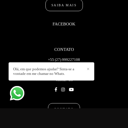
SAIBA MAIS
FACEBOOK
CONTATO
+55 (27) 999227108
Enviar mensagem
Olá, em que podemos ajudar? Sinta-se a
✕
wanlopesc@gmail.com
vontade em me chamar no Whats.
Vitória / ES
CONTATO