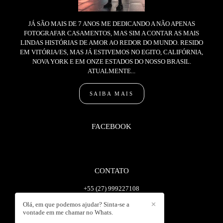
JÁ SÃO MAIS DE 7 ANOS ME DEDICANDO A NÃO APENAS
FOTOGRAFAR CASAMENTOS, MAS SIM A CONTAR AS MAIS
LINDAS HISTÓRIAS DE AMOR AO REDOR DO MUNDO. RESIDO
EM VITÓRIA/ES, MAS JÁ ESTIVEMOS NO EGITO, CALIFÓRNIA,
NOVA YORK E EM ONZE ESTADOS DO NOSSO BRASIL.
ATUALMENTE...
SAIBA MAIS
FACEBOOK
CONTATO
+55 (27) 999227108
Enviar mensagem
Olá, em que podemos ajudar? Sinta-se a
✕
wanlopesc@gmail.com
vontade em me chamar no Whats.