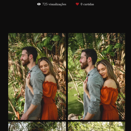
725
visualizações
0
curtidas