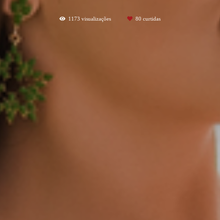
1173
visualizações
80
curtidas