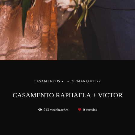
CASAMENTOS
26/MARÇO/2022
CASAMENTO RAPHAELA + VICTOR
713
visualizações
0
curtidas