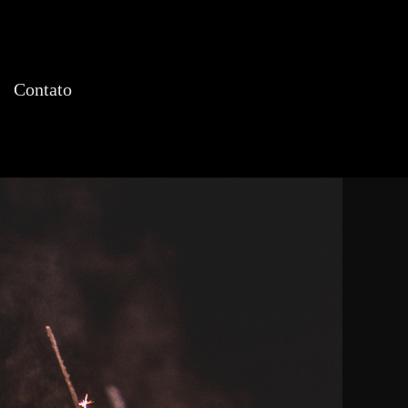
Contato