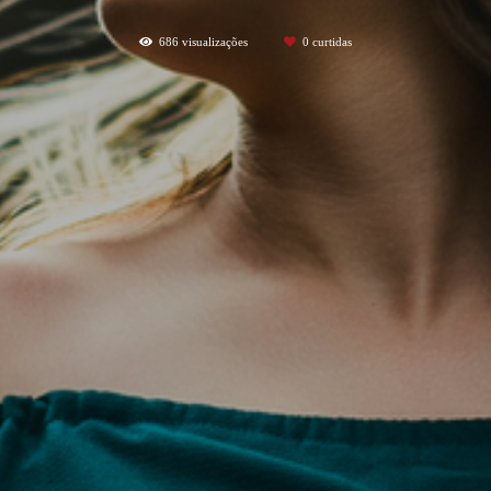
686
visualizações
0
curtidas